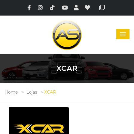
XCAR
Home
Lojas
XCAR