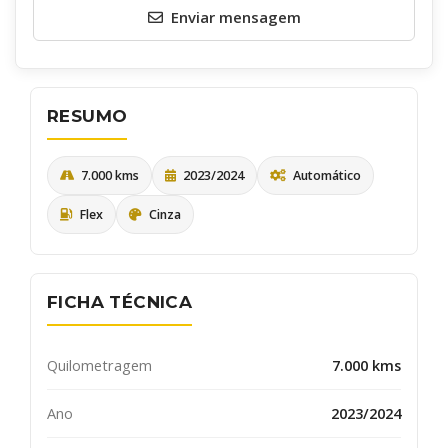
Enviar mensagem
RESUMO
7.000 kms
2023/2024
Automático
Flex
Cinza
Quero receber uma cópia desta mensagem
Receber informativos do AutoSerra e parceiros
FICHA TÉCNICA
ENVIAR
Quilometragem
7.000 kms
Ano
2023/2024