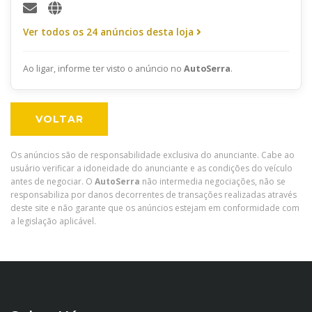
Ver todos os 24 anúncios desta loja
Ao ligar, informe ter visto o anúncio no
AutoSerra
.
VOLTAR
Os anúncios são de responsabilidade exclusiva do anunciante. Cabe ao
usuário verificar a idoneidade do anunciante e as condições do veículo
antes de negociar. O
AutoSerra
não intermedia negociações, não se
responsabiliza por danos decorrentes de transações realizadas através
deste site e não garante que os anúncios estejam em conformidade com
a legislação aplicável.