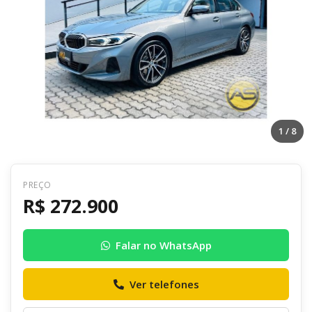
1
/ 8
PREÇO
Voltar
R$ 272.900
R$ 272.900
Falar no WhatsApp
Envie uma mensagem ao anunciante
Ver telefones