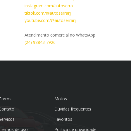
instagram.com/autoserra
tiktok.com/@autoserrarj
youtube.com/@autoserrarj
Atendimento comercial no WhatsApp
(24) 98843-7926
Carros
Motos
Contato
Dúvidas frequentes
Serviços
Favoritos
Termos de uso
Política de privacidade