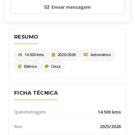
Enviar mensagem
RESUMO
14.500 kms
2025/2026
Automático
Elétrico
Cinza
Quero receber uma cópia desta mensagem
Receber informativos do AutoSerra e parceiros
FICHA TÉCNICA
ENVIAR
Quilometragem
14.500 kms
Ano
2025/2026