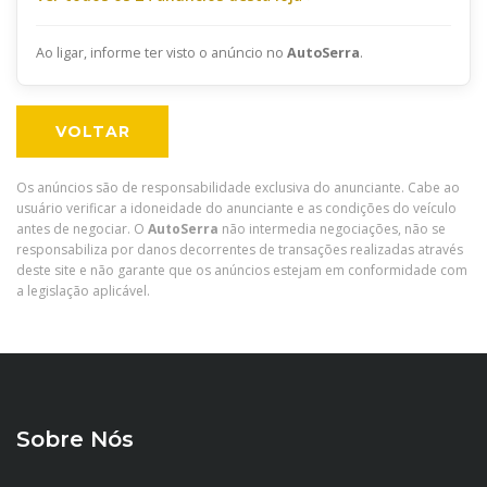
Ao ligar, informe ter visto o anúncio no
AutoSerra
.
VOLTAR
Os anúncios são de responsabilidade exclusiva do anunciante. Cabe ao
usuário verificar a idoneidade do anunciante e as condições do veículo
antes de negociar. O
AutoSerra
não intermedia negociações, não se
responsabiliza por danos decorrentes de transações realizadas através
deste site e não garante que os anúncios estejam em conformidade com
a legislação aplicável.
Sobre Nós