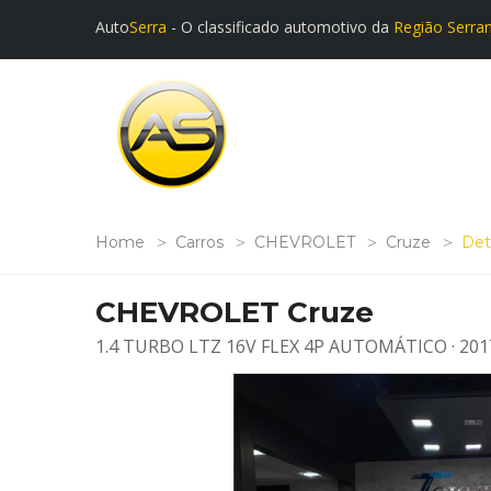
Auto
Serra
- O classificado automotivo da
Região Serra
Home
Carros
CHEVROLET
Cruze
Det
CHEVROLET Cruze
1.4 TURBO LTZ 16V FLEX 4P AUTOMÁTICO · 201