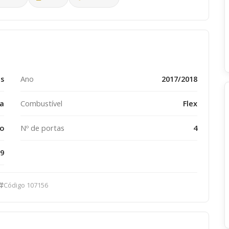
ms
Ano
2017/2018
a
Combustível
Flex
o
Nº de portas
4
9
Código 107156