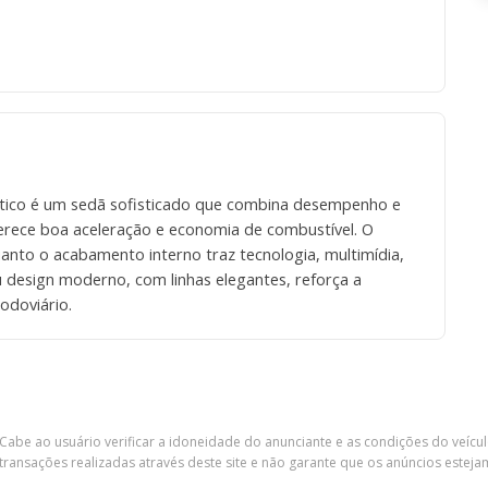
ático é um sedã sofisticado que combina desempenho e
erece boa aceleração e economia de combustível. O
nto o acabamento interno traz tecnologia, multimídia,
u design moderno, com linhas elegantes, reforça a
odoviário.
Cabe ao usuário verificar a idoneidade do anunciante e as condições do veícu
ransações realizadas através deste site e não garante que os anúncios esteja