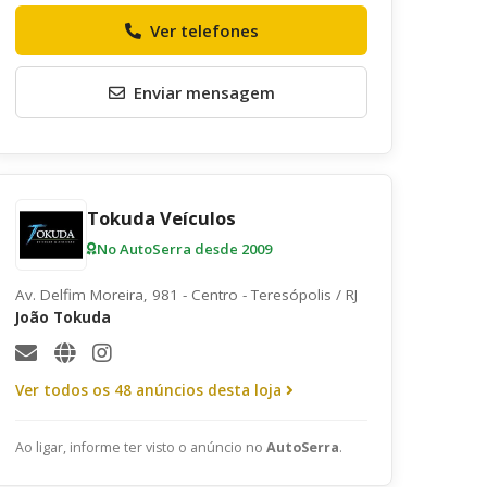
Envie uma mensagem ao anunciante
Ver telefones
Enviar mensagem
Tokuda Veículos
No AutoSerra desde 2009
Av. Delfim Moreira, 981 - Centro - Teresópolis / RJ
João Tokuda
Ver todos os 48 anúncios desta loja
Quero receber uma cópia desta mensagem
Receber informativos do AutoSerra e parceiros
Ao ligar, informe ter visto o anúncio no
AutoSerra
.