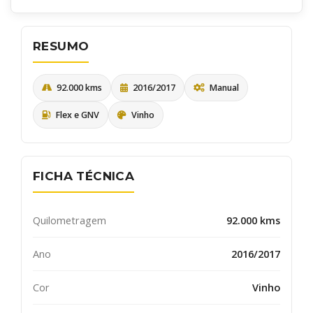
RESUMO
92.000 kms
2016/2017
Manual
Flex e GNV
Vinho
FICHA TÉCNICA
Quero receber uma cópia desta mensagem
Receber informativos do AutoSerra e parceiros
Quilometragem
92.000 kms
ENVIAR
Ano
2016/2017
Cor
Vinho