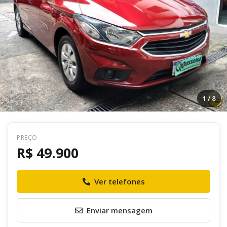
1
/ 8
PREÇO
Voltar
R$ 49.900
R$ 49.900
Ver telefones
Envie uma mensagem ao anunciante
Enviar mensagem