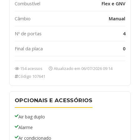
Combustível
Flex e GNV
Câmbio
Manual
Nº de portas
4
Final da placa
0
154 acessos
Atualizado em 06/07/2026 09:14
Código 107641
OPCIONAIS E ACESSÓRIOS
Air bag duplo
Alarme
Ar condicionado