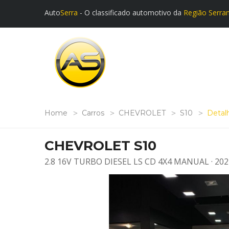
Auto
Serra
- O classificado automotivo da
Região Serra
Home
Carros
CHEVROLET
S10
Detal
CHEVROLET S10
2.8 16V TURBO DIESEL LS CD 4X4 MANUAL · 202