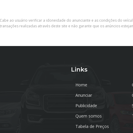
Cabe ao usuário verificar a idoneidade do anunciante e as condições do veícu
ransações realizadas através deste site e não garante que os anúncios esteja
Links
Home
Anunciar
Publicidade
Quem somos
Tabela de Preços