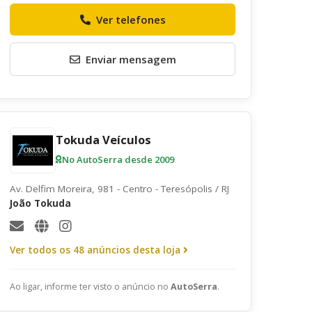
Envie uma mensagem ao anunciante
Ver telefones
Enviar mensagem
Tokuda Veículos
No AutoSerra desde 2009
Av. Delfim Moreira, 981 - Centro - Teresópolis / RJ
João Tokuda
Ver todos os 48 anúncios desta loja
Quero receber uma cópia desta mensagem
Receber informativos do AutoSerra e parceiros
Ao ligar, informe ter visto o anúncio no
AutoSerra
.