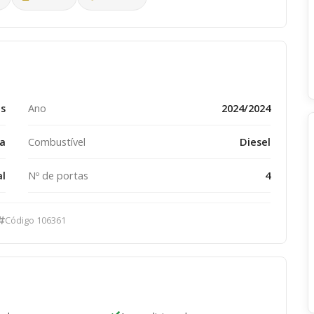
ms
Ano
2024/2024
a
Combustível
Diesel
l
Nº de portas
4
Código 106361