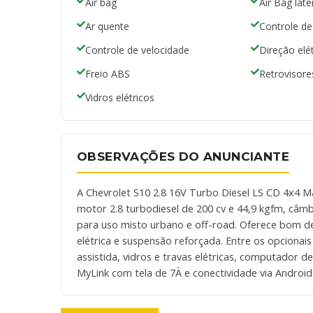
Air bag
Air Bag late
Ar quente
Controle de
Controle de velocidade
Direção elét
Freio ABS
Retrovisores
Vidros elétricos
OBSERVAÇÕES DO ANUNCIANTE
A Chevrolet S10 2.8 16V Turbo Diesel LS CD 4x4 
motor 2.8 turbodiesel de 200 cv e 44,9 kgfm, câm
para uso misto urbano e off-road. Oferece bom d
elétrica e suspensão reforçada. Entre os opcionais
assistida, vidros e travas elétricas, computador d
MyLink com tela de 7À e conectividade via Android