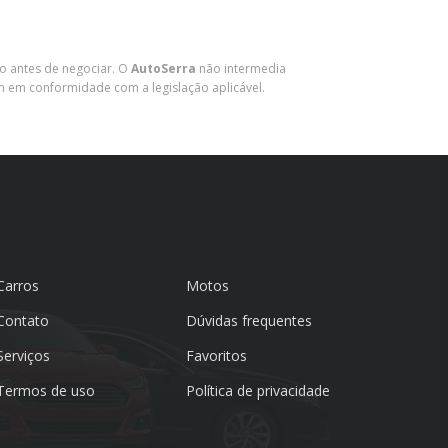
lo antes de negociar. O
AutoSerra
não intermedia
m em conformidade com a legislação aplicável.
Carros
Motos
Contato
Dúvidas frequentes
Serviços
Favoritos
Termos de uso
Política de privacidade