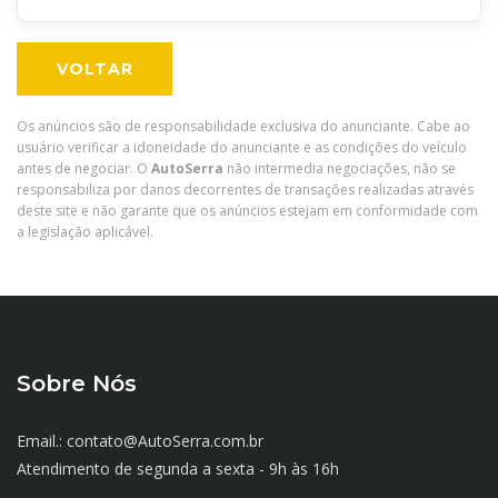
VOLTAR
Os anúncios são de responsabilidade exclusiva do anunciante. Cabe ao
usuário verificar a idoneidade do anunciante e as condições do veículo
antes de negociar. O
AutoSerra
não intermedia negociações, não se
responsabiliza por danos decorrentes de transações realizadas através
deste site e não garante que os anúncios estejam em conformidade com
a legislação aplicável.
Sobre Nós
Email.: contato@AutoSerra.com.br
Atendimento de segunda a sexta - 9h às 16h