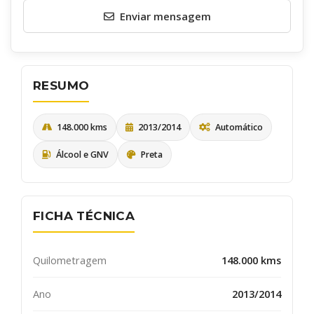
Enviar mensagem
RESUMO
148.000 kms
2013/2014
Automático
Álcool e GNV
Preta
Quero receber uma cópia desta mensagem
Receber informativos do AutoSerra e parceiros
FICHA TÉCNICA
ENVIAR
Quilometragem
148.000 kms
Ano
2013/2014