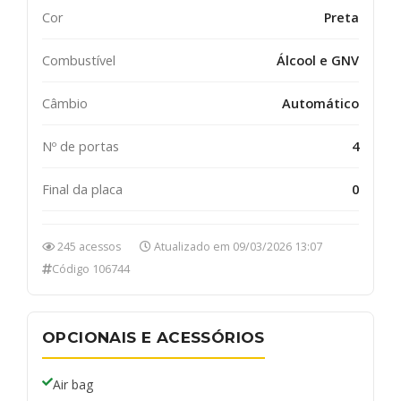
Cor
Preta
Combustível
Álcool e GNV
Câmbio
Automático
Nº de portas
4
Final da placa
0
245 acessos
Atualizado em 09/03/2026 13:07
Código 106744
OPCIONAIS E ACESSÓRIOS
Air bag