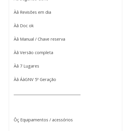
Àâ Revisões em dia
Àâ Doc ok
Àâ Manual / Chave reserva
Àâ Versão completa
Àâ 7 Lugares
Àâ ÁàGNV 5º Geração
______________________________________
Ôç Equipamentos / acessórios