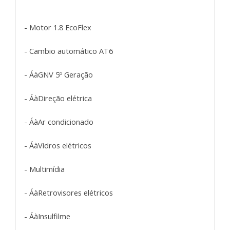
- Motor 1.8 EcoFlex
- Cambio automático AT6
- ÁàGNV 5º Geração
- ÁàDireção elétrica
- ÁàAr condicionado
- ÁàVidros elétricos
- Multimídia
- ÁàRetrovisores elétricos
- ÁàInsulfilme