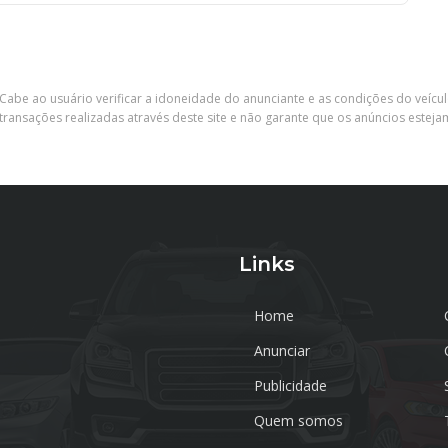
Cabe ao usuário verificar a idoneidade do anunciante e as condições do veícu
ransações realizadas através deste site e não garante que os anúncios esteja
Links
Home
Anunciar
Publicidade
Quem somos