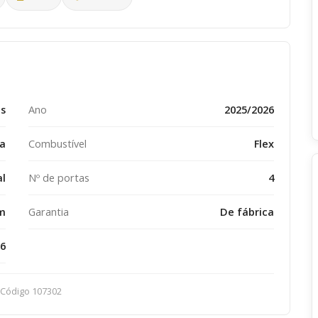
ms
Ano
2025/2026
a
Combustível
Flex
l
Nº de portas
4
m
Garantia
De fábrica
6
Código 107302