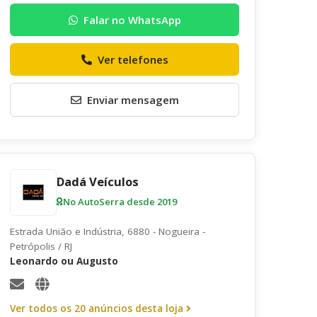
Envie uma mensagem ao anunciante
Falar no WhatsApp
Ver telefones
Enviar mensagem
Dadá Veículos
No AutoSerra desde 2019
Estrada União e Indústria, 6880 - Nogueira -
Petrópolis / RJ
Leonardo ou Augusto
Quero receber uma cópia desta mensagem
Receber informativos do AutoSerra e parceiros
Ver todos os 20 anúncios desta loja