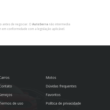
lo antes de negociar. O
AutoSerra
não intermedia
m em conformidade com a legislação aplicável.
Carros
Motos
Contato
Dúvidas frequentes
Serviços
Favoritos
Termos de uso
Política de privacidade