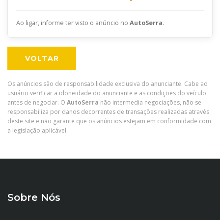
Ao ligar, informe ter visto o anúncio no
AutoSerra
.
VOLTAR
Os anúncios são de responsabilidade exclusiva do anunciante. Cabe ao
usuário verificar a idoneidade do anunciante e as condições do veículo
antes de negociar. O
AutoSerra
não intermedia negociações, não se
responsabiliza por danos decorrentes de transações realizadas através
deste site e não garante que os anúncios estejam em conformidade com
a legislação aplicável.
Sobre Nós