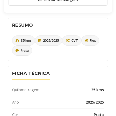
RESUMO
35 kms
2025/2025
CVT
Flex
Prata
Quero receber uma cópia desta mensagem
Receber informativos do AutoSerra e parceiros
FICHA TÉCNICA
ENVIAR
Quilometragem
35 kms
Ano
2025/2025
Cor
Prata