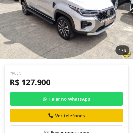
1
/ 8
PREÇO
Voltar
R$ 127.900
R$ 127.900
Falar no WhatsApp
Envie uma mensagem ao anunciante
Ver telefones
Enviar mensagem