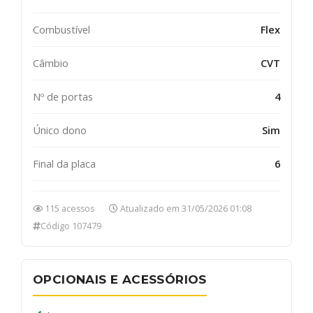
Combustível
Flex
Câmbio
CVT
Nº de portas
4
Único dono
Sim
Final da placa
6
115 acessos
Atualizado em 31/05/2026 01:08
Código 107479
OPCIONAIS E ACESSÓRIOS