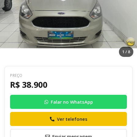
1
/ 8
PREÇO
Voltar
R$ 38.900
R$ 38.900
Falar no WhatsApp
Envie uma mensagem ao anunciante
Ver telefones
Enviar mensagem