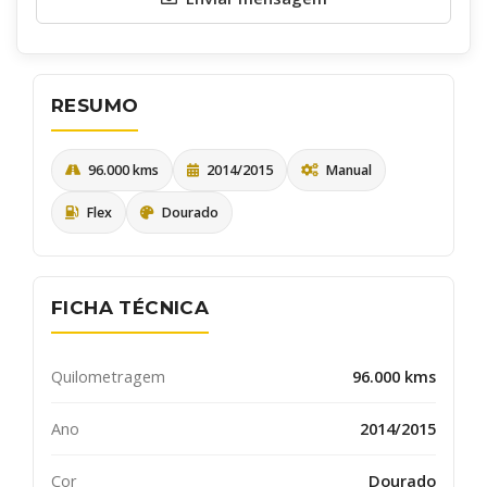
RESUMO
96.000 kms
2014/2015
Manual
Flex
Dourado
Quero receber uma cópia desta mensagem
Receber informativos do AutoSerra e parceiros
FICHA TÉCNICA
ENVIAR
Quilometragem
96.000 kms
Ano
2014/2015
Cor
Dourado