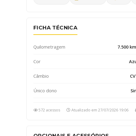
FICHA TÉCNICA
Quilometragem
7.500 k
Cor
Az
Câmbio
CV
Único dono
Si
572 acessos
Atualizado em 27/07/2026 19:06
OPCIONAIS E ACESSÓRIOS