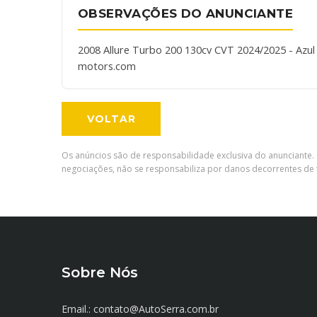
OBSERVAÇÕES DO ANUNCIANTE
2008 Allure Turbo 200 130cv CVT 2024/2025 - Azu
motors.com
VOLTAR
Os anúncios são de responsabilidade exclusiva do anunciante. 
negociações, não se responsabiliza por danos decorrentes de t
Sobre Nós
Email.: contato@AutoSerra.com.br