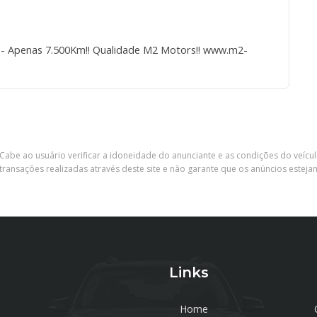
l - Apenas 7.500Km!! Qualidade M2 Motors!! www.m2-
Cabe ao usuário verificar a idoneidade do anunciante e as condições do veícu
ransações realizadas através deste site e não garante que os anúncios esteja
Links
Home