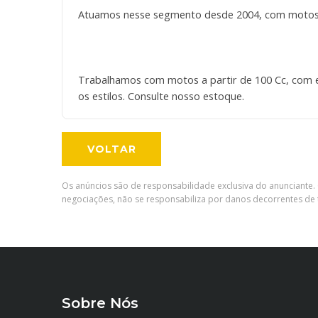
Atuamos nesse segmento desde 2004, com motos d
Trabalhamos com motos a partir de 100 Cc, com 
os estilos. Consulte nosso estoque.
VOLTAR
Os anúncios são de responsabilidade exclusiva do anunciante. 
negociações, não se responsabiliza por danos decorrentes de t
Sobre Nós