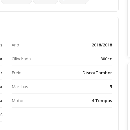
ms
Ano
2018/2018
za
Cilindrada
300cc
r
Freio
Disco/Tambor
ca
Marchas
5
ca
Motor
4 Tempos
4