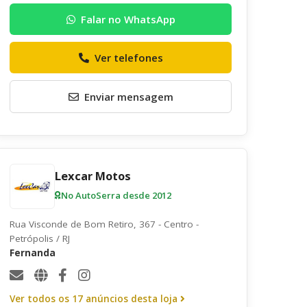
Envie uma mensagem ao anunciante
Falar no WhatsApp
Ver telefones
Enviar mensagem
Lexcar Motos
No AutoSerra desde 2012
Rua Visconde de Bom Retiro, 367 - Centro -
Petrópolis / RJ
Fernanda
Quero receber uma cópia desta mensagem
Receber informativos do AutoSerra e parceiros
Ver todos os 17 anúncios desta loja