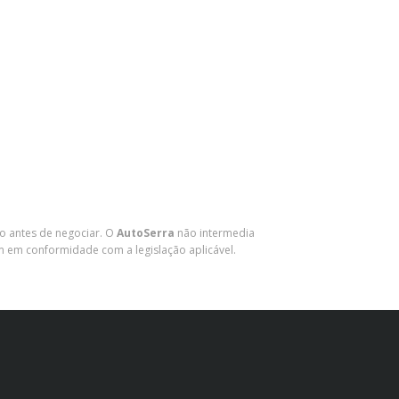
lo antes de negociar. O
AutoSerra
não intermedia
m em conformidade com a legislação aplicável.