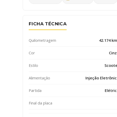
FICHA TÉCNICA
Quilometragem
42.174 k
Cor
Cin
Estilo
Scoote
Alimentação
Injeção Eletrôni
Partida
Elétri
Final da placa