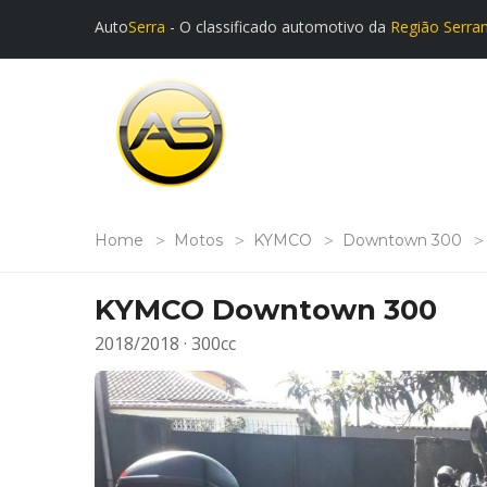
Auto
Serra
- O classificado automotivo da
Região Serra
Home
Motos
KYMCO
Downtown 300
KYMCO Downtown 300
2018/2018 · 300cc