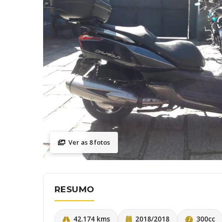
Ver as 8 fotos
RESUMO
42.174 kms
2018/2018
300cc