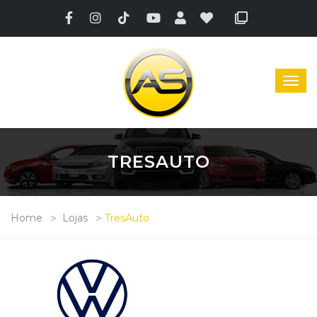
TRESAUTO
Home
Lojas
TresAuto