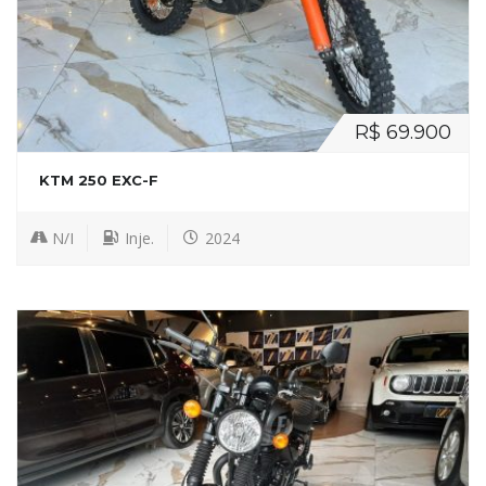
R$ 69.900
KTM 250 EXC-F
N/I
Inje.
2024