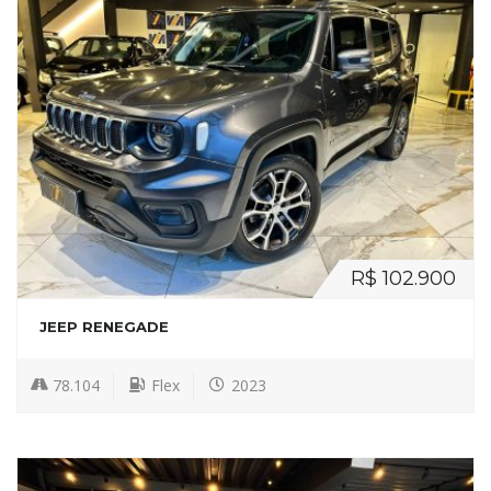
R$ 102.900
JEEP RENEGADE
78.104
Flex
2023