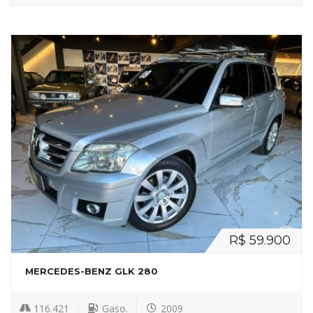
R$ 59.900
MERCEDES-BENZ GLK 280
116.421
Gaso.
2009