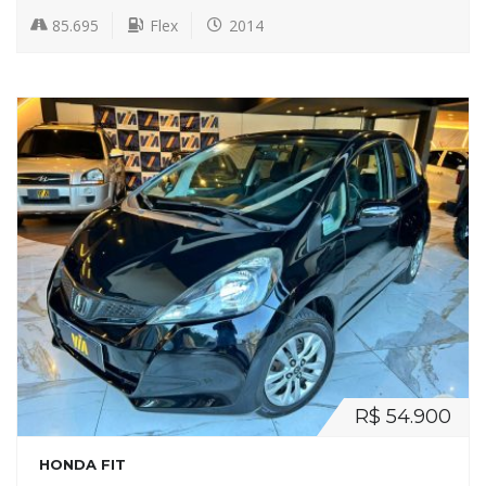
85.695
Flex
2014
R$ 54.900
HONDA FIT