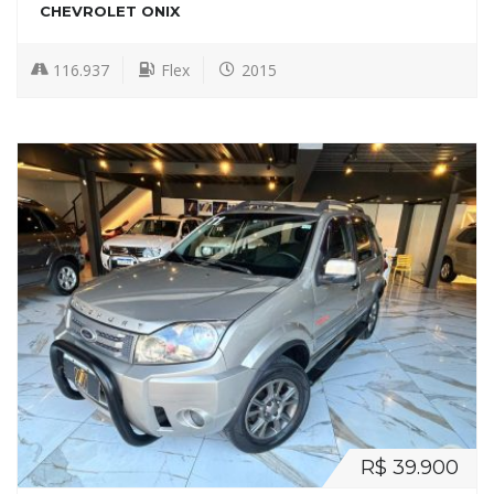
CHEVROLET ONIX
116.937
Flex
2015
R$ 39.900