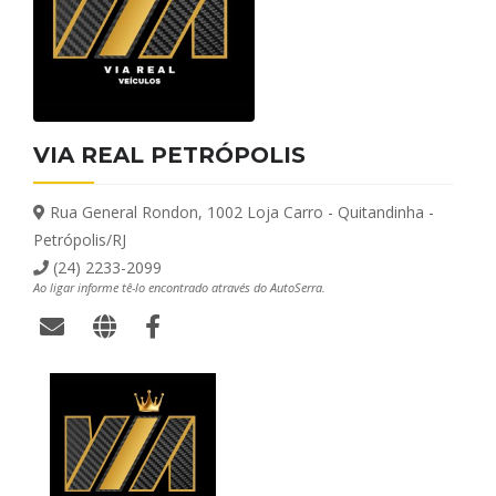
VIA REAL PETRÓPOLIS
Rua General Rondon, 1002 Loja Carro - Quitandinha -
Petrópolis/RJ
(24) 2233-2099
Ao ligar informe tê-lo encontrado através do AutoSerra.