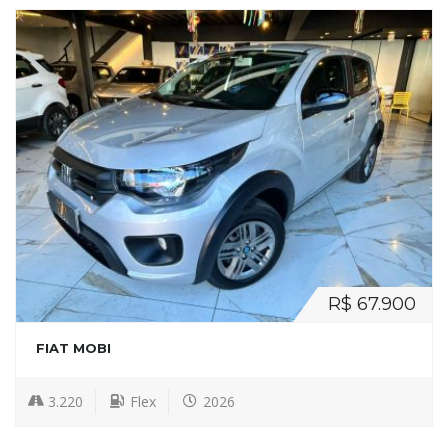
R$ 67.900
FIAT MOBI
3.220
Flex
2026