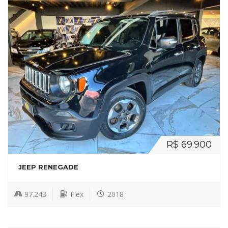
R$ 69.900
JEEP RENEGADE
97.243
Flex
2018