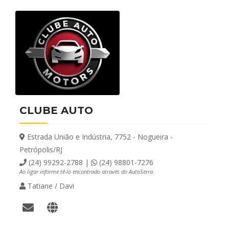
CLUBE AUTO
Estrada União e Indústria, 7752 - Nogueira -
Petrópolis/RJ
(24) 99292-2788 |
(24) 98801-7276
Ao ligar informe tê-lo encontrado através do AutoSerra.
Tatiane / Davi