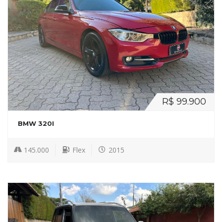
R$ 99.900
BMW 320I
145.000
Flex
2015