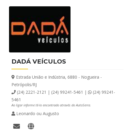
DADÁ VEÍCULOS
Estrada União e Indústria, 6880 - Nogueira -
Petrópolis/RJ
(24) 2221-2121 | (24) 99241-5461 |
(24) 99241-
5461
Ao ligar informe tê-lo encontrado através do AutoSerra.
Leonardo ou Augusto