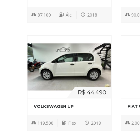
87.100
Álc.
2018
90.
R$ 44.490
VOLKSWAGEN UP
FIAT
119.500
Flex
2018
2.00