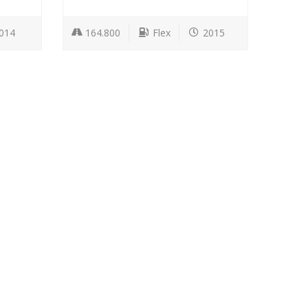
014
164.800
Flex
2015