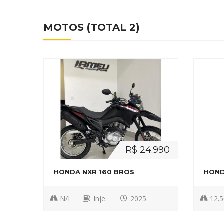
MOTOS (TOTAL 2)
R$ 24.990
HONDA NXR 160 BROS
HOND
N/I
Inje.
2025
12.