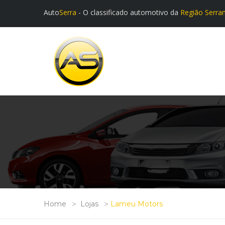
Auto
Serra
- O classificado automotivo da
Região Serra
Home
Lojas
Lameu Motors