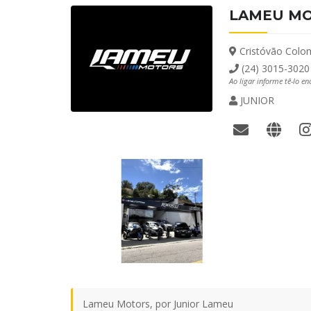
LAMEU M
Cristóvão Colom
(24) 3015-3020
Ao ligar informe tê-lo e
JUNIOR
Lameu Motors, por Junior Lameu