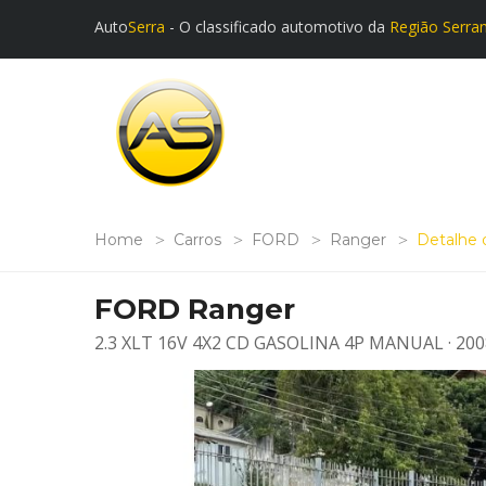
Auto
Serra
- O classificado automotivo da
Região Serra
Home
Carros
FORD
Ranger
Detalhe 
FORD Ranger
2.3 XLT 16V 4X2 CD GASOLINA 4P MANUAL · 200