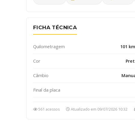
FICHA TÉCNICA
Quilometragem
101 km
Cor
Pre
Câmbio
Manua
Final da placa
561 acessos
Atualizado em 09/07/2026 10:32