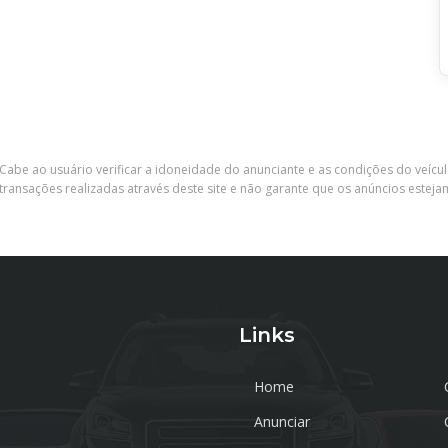
Cabe ao usuário verificar a idoneidade do anunciante e as condições do veícu
ransações realizadas através deste site e não garante que os anúncios esteja
Links
Home
Anunciar