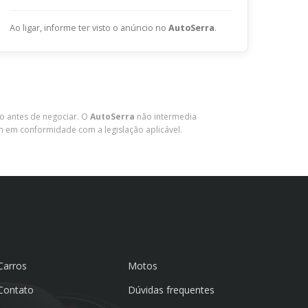
ENVIAR
Ao ligar, informe ter visto o anúncio no
AutoSerra
.
lo antes de negociar. O
AutoSerra
não intermedia
m em conformidade com a legislação aplicável.
Carros
Motos
Contato
Dúvidas frequentes