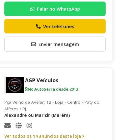
Envie uma mensagem ao anunciante
Falar no WhatsApp
Ver telefones
Enviar mensagem
AGP Veículos
No AutoSerra desde 2013
Pça Velho de Avelar, 12 - Loja - Centro - Paty do
Alferes / RJ
Alexandre ou Maricir (Marém)
Quero receber uma cópia desta mensagem
Receber informativos do AutoSerra e parceiros
Ver todos os 14 anúncios desta loja