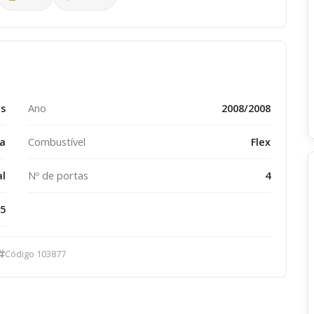
s
Ano
2008/2008
ta
Combustível
Flex
l
Nº de portas
4
5
Código 103877