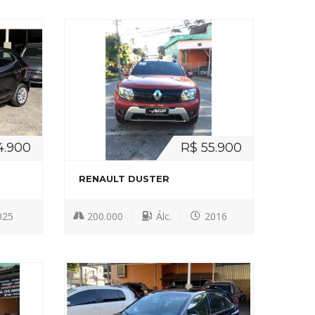
4.900
R$ 55.900
RENAULT DUSTER
025
200.000
Álc.
2016