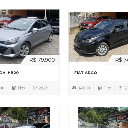
R$ 79.900
R$ 7
DAI HB20
FIAT ARGO
000
Flex
2025
34.000
Flex
2