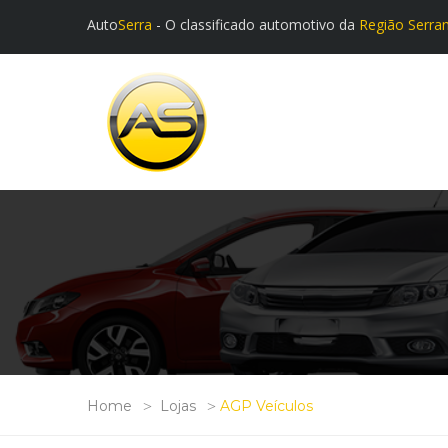
Auto
Serra
- O classificado automotivo da
Região Serra
Home
Lojas
AGP Veículos