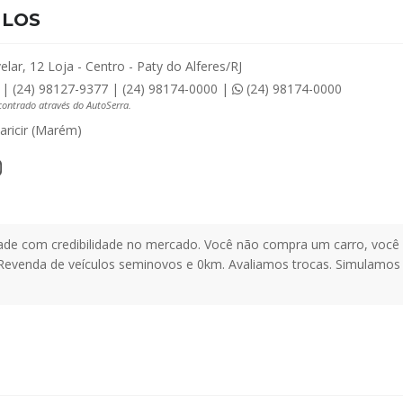
ULOS
lar, 12 Loja - Centro - Paty do Alferes/RJ
 | (24) 98127-9377 | (24) 98174-0000 |
(24) 98174-0000
ncontrado através do AutoSerra.
ricir (Marém)
dade com credibilidade no mercado. Você não compra um carro, v
 Revenda de veículos seminovos e 0km. Avaliamos trocas. Simulamo