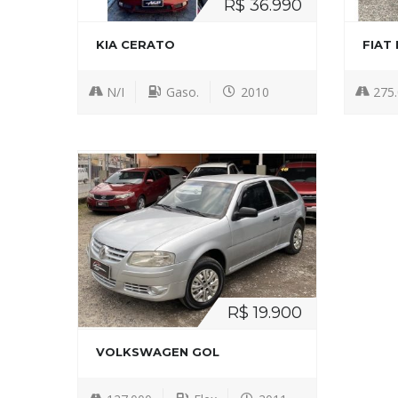
R$ 36.990
KIA CERATO
FIAT 
N/I
Gaso.
2010
275
R$ 19.900
VOLKSWAGEN GOL