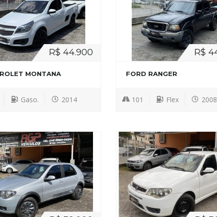
R$ 44.900
R$ 4
ROLET MONTANA
FORD RANGER
Gaso.
2014
101
Flex
2008