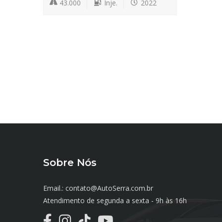
43.000
Inje.
2022
Sobre Nós
Email.: contato@AutoSerra.com.br
Atendimento de segunda a sexta - 9h às 16h